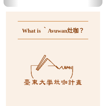
What is ‵Avuwan灶咖？