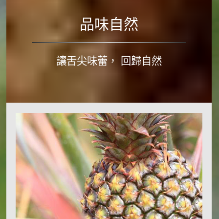
也
用
可
品味自然
十
以
指
很
讓舌尖味蕾， 回歸自然
溫
健
柔，
康，
手
有
作
別
唯
於
一。
外
Read More
面
的
pizza，