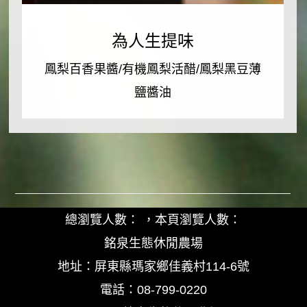
盒/
為
鳳
人
為人生提味
梨
生
提
鳳梨百香果醬/有機鳳梨活醋/鳳梨黑豆薄
酥
味
鹽醬油
禮
盒/
有
鳳
機
梨
鳳
百
梨
香
總瀏覽人數： ，本頁瀏覽人數：
果
果
銘泉生態休閒農場
乾
醬/
地址：屏東縣瑪家鄉佳義村114-6號
有
Read More
電話：08-799-0220
機