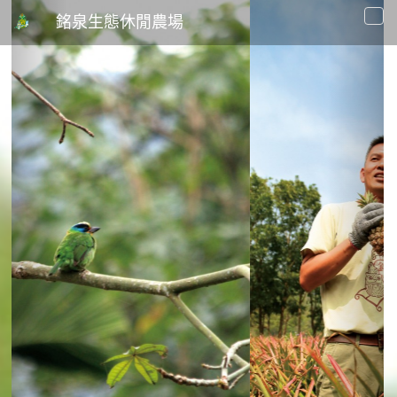
Previous
Next
銘泉生態休閒農場
To
na