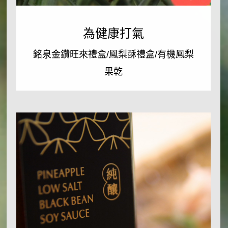
梨
為
紅
鮮
健
為健康打氣
藜
康
果/
Read More
打
銘泉金鑽旺來禮盒/鳳梨酥禮盒/有機鳳梨
Read More
氣
果乾
銘
泉
金
鑽
旺
來
禮