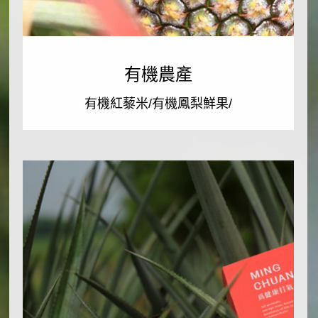
特
有
製
機
餅
農
有機農產
皮
產
中
有機紅藜米/有機鳳梨鮮果/
更
有
是
機
加
紅
入
藜
營
米/
養
有
滿
機
分
鳳
的