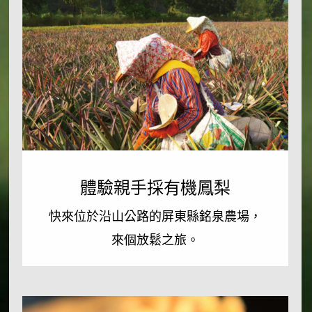
體
驗
體驗親手採有機鳳梨
親
手
快來位於沿山公路的屏東縣銘泉農場，
採
來個放鬆之旅。
有
機
鳳
梨