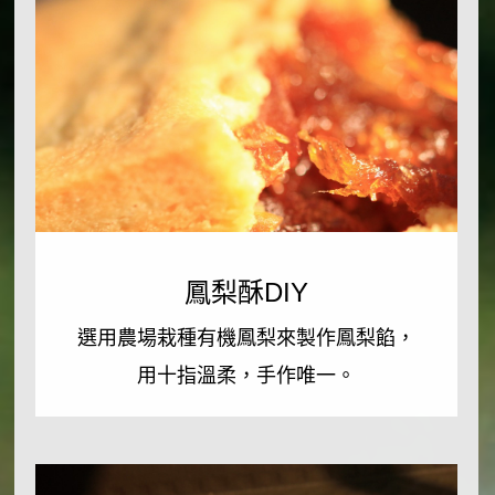
快
來
位
於
沿
鳳
山
梨
鳳梨酥DIY
公
酥
DIY
選用農場栽種有機鳳梨來製作鳳梨餡，
路
用十指溫柔，手作唯一。
的
屏
選
東
用
縣