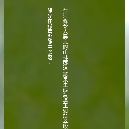
陽光在綠葉縫隙中灑落，
在這條令人屏息的山林廊道 銘泉生態農場正如翡翠般的存在。