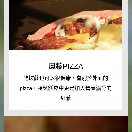
農
銘
場
泉
栽
農
種
場，
有
來
機
個
鳳
鳳藜PIZZA
鳳
放
梨
藜
吃披薩也可以很健康，有別於外面的
鬆
PIZZA
來
pizza，特製餅皮中更是加入營養滿分的
之
製
紅藜
旅。
作
吃
Read More
鳳
披
梨
薩
餡，