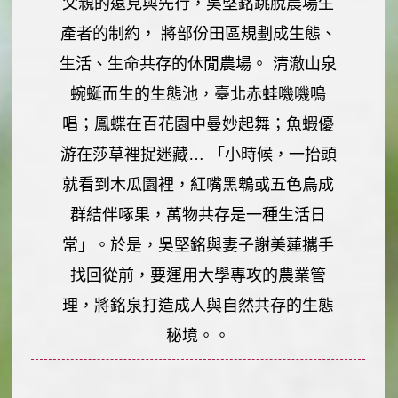
父親的遠見與先行，吳堅銘跳脫農場生
產者的制約， 將部份田區規劃成生態、
生活、生命共存的休閒農場。
清澈山泉
蜿蜒而生的生態池，臺北赤蛙嘰嘰鳴
唱；鳳蝶在百花園中曼妙起舞；魚蝦優
游在莎草裡捉迷藏… 「小時候，一抬頭
就看到木瓜園裡，紅嘴黑鵯或五色鳥成
群結伴啄果，萬物共存是一種生活日
常」。於是，吳堅銘與妻子謝美蓮攜手
找回從前，要運用大學專攻的農業管
理，將銘泉打造成人與自然共存的生態
秘境。。