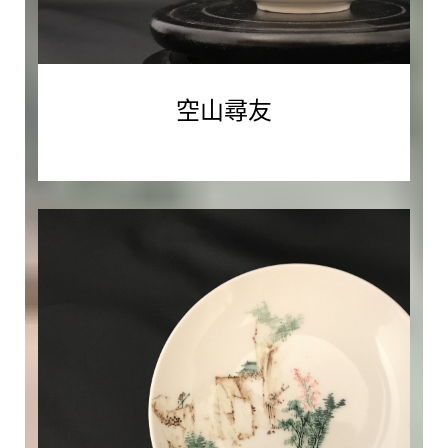
Read More
空
山
尋
友
空山尋友
今
朝
郡
齋
冷，
忽
念
山
中
客。
涧
底
束