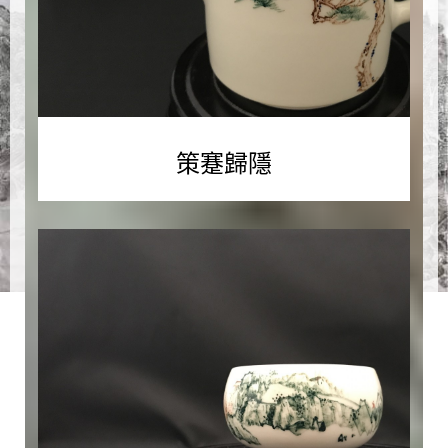
策
蹇
歸
隱
策蹇歸隱
策
蹇
慚
遠
途，
巢
枝
思
故
林