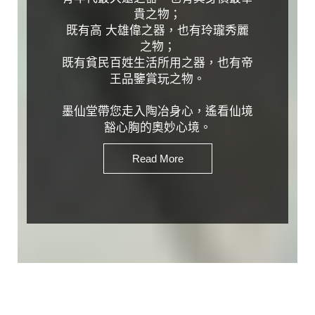
满
雲
貴之物；
空
罩
既有高 大雄偉之器，也有玲瓏秀麗
山，
松
之物；
何
林
既有貧民百姓生活所用之器，也有帝
處
著
王品鑒賞玩之物。
尋
筆
行
鋒。
墨仙堂帶您走入陶冶身心，遙看仙境
迹
載
豁心胸的奧妙心境。
酒
尋
Read More
Read More
詩
春
氣
發。
探
幽
穿
柳
露