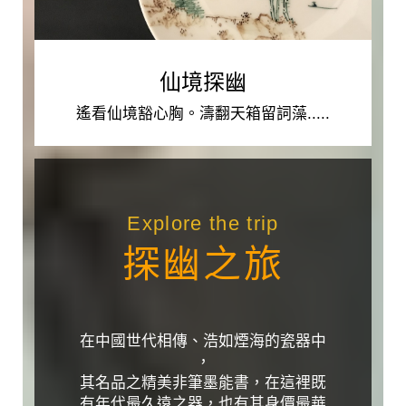
仙
荆
境
薪，
探
歸
来
幽
仙境探幽
煮
遙看仙境豁心胸。濤翻天箱留詞藻.....
白
遙
石。
看
欲
仙
持
境
一
豁
瓢
Explore the trip
心
酒，
探幽之旅
胸。
遠
濤
慰
翻
風
天
雨
箱
在中國世代相傳、浩如煙海的瓷器中
夕。
留
，
落
詞
其名品之精美非筆墨能書，在這裡既
葉
藻。
有年代最久遠之器，也有其身價最華