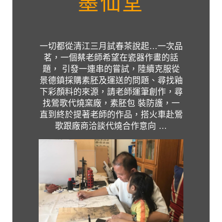
墨仙堂
一切都從清江三月試春茶說起…一次品
茗，一個蔡老師希望在瓷器作畫的話
題， 引發一連串的嘗試，陸續克服從
景德鎮採購素胚及運送的問題、尋找釉
下彩顏料的來源，請老師運筆創作，尋
找鶯歌代燒窯廠，素胚包 裝防護，一
直到終於提著老師的作品，搭火車赴鶯
歌跟廠商洽談代燒合作意向 …